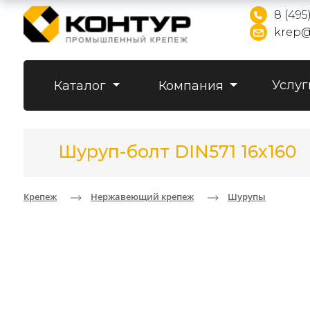
8 (495
krep@
Услуг
Каталог
Компания
Шуруп-болт DIN571 16x160
Крепеж
Нержавеющий крепеж
Шурупы