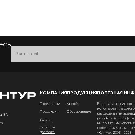
есь
КОМПАНИЯ
ПРОДУКЦИЯ
ПОЛЕЗНАЯ ИН
О компании
Крепёж
Все права защищены и
использование фотогр
Продукция
Оборудование
разрешения владельце
д. 8А
privarka-k97.ru. Инфо
Услуги
ни при каких условия
00
Оплата и
положениями Статьи 4
доставка
«Контур», 2005 - 2023