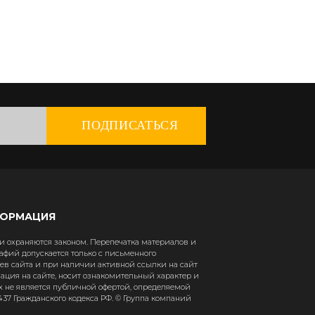
ПОДПИСАТЬСЯ
ФОРМАЦИЯ
 охраняются законом. Перепечатка материалов и
афий допускается только с письменного
в сайта и при наличии активной ссылки на сайт
рмация на сайте, носит ознакомительный характер и
х не является публичной офертой, определяемой
37 Гражданского кодекса РФ. © Группа компаний