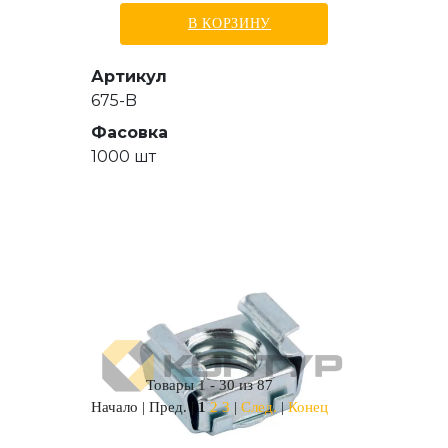
В КОРЗИНУ
Артикул
675-B
Фасовка
1000 шт
Товары 1 - 30 из 87
Начало | Пред. |
1
2
3
|
След.
|
Конец