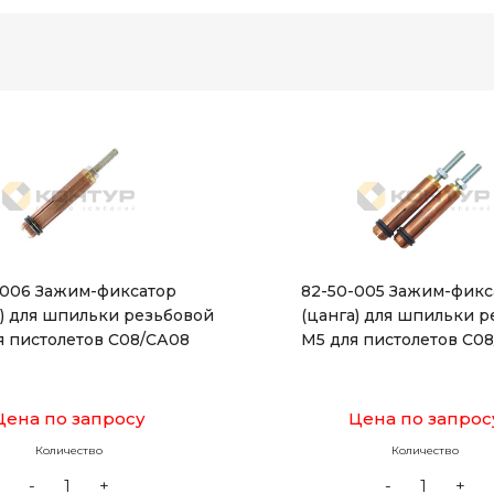
-006 Зажим-фиксатор
82-50-005 Зажим-фикс
а) для шпильки резьбовой
(цанга) для шпильки 
я пистолетов С08/СА08
М5 для пистолетов С0
Цена по запросу
Цена по запрос
Количество
Количество
-
+
-
+