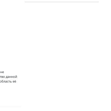
 не
тво данной
область её