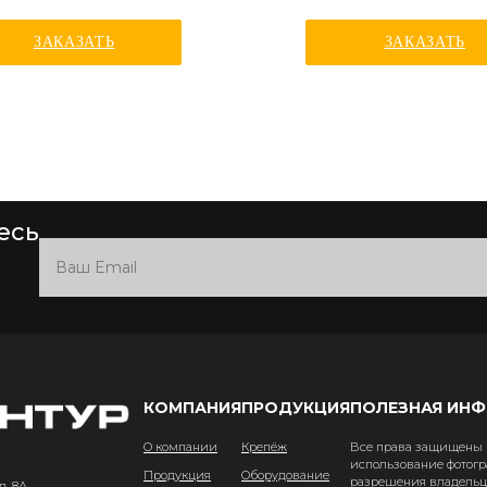
ЗАКАЗАТЬ
ЗАКАЗАТЬ
есь
КОМПАНИЯ
ПРОДУКЦИЯ
ПОЛЕЗНАЯ ИН
О компании
Крепёж
Все права защищены и
использование фотогр
Продукция
Оборудование
разрешения владельце
д. 8А