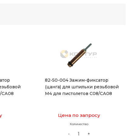
атор
82-50-004 Зажим-фиксатор
резьбовой
(цанга) для шпильки резьбовой
8/СА08
М4 для пистолетов С08/СА08
у
Цена по запросу
Количество
-
+