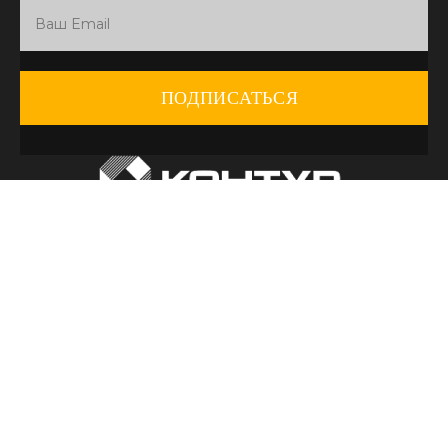
ПОДПИСАТЬСЯ
г. Москва,
Пн-Чт - с 9:00 до 18:00
5-я Магистральная ул., д. 8А
Пт - с 9:00 до 17:00
Сб-Вс - выходные дни
8 (495) 972-34-49
krep@kontur-97.ru
КОМПАНИЯ
О компании
Продукция
Услуги
Оплата и доставка
Акции
Отзывы
ПРОДУКЦИЯ
Крепёж
Оборудование